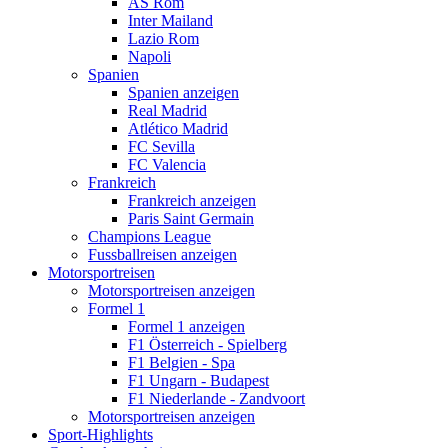
AS Rom
Inter Mailand
Lazio Rom
Napoli
Spanien
Spanien anzeigen
Real Madrid
Atlético Madrid
FC Sevilla
FC Valencia
Frankreich
Frankreich anzeigen
Paris Saint Germain
Champions League
Fussballreisen anzeigen
Motorsportreisen
Motorsportreisen anzeigen
Formel 1
Formel 1 anzeigen
F1 Österreich - Spielberg
F1 Belgien - Spa
F1 Ungarn - Budapest
F1 Niederlande - Zandvoort
Motorsportreisen anzeigen
Sport-Highlights