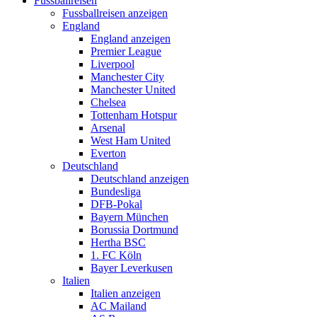
Fussballreisen
Fussballreisen anzeigen
England
England anzeigen
Premier League
Liverpool
Manchester City
Manchester United
Chelsea
Tottenham Hotspur
Arsenal
West Ham United
Everton
Deutschland
Deutschland anzeigen
Bundesliga
DFB-Pokal
Bayern München
Borussia Dortmund
Hertha BSC
1. FC Köln
Bayer Leverkusen
Italien
Italien anzeigen
AC Mailand