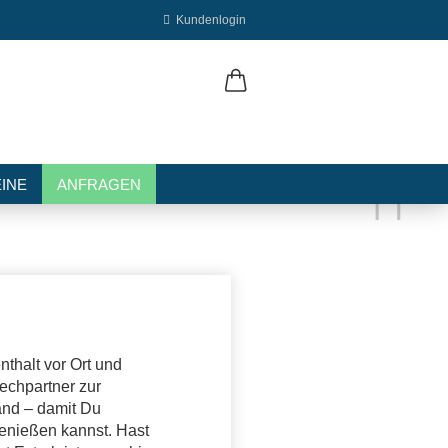
Kundenlogin
INE
ANFRAGEN
erstellen
ort vergessen?
thalt vor Ort und
rechpartner zur
and – damit Du
enießen kannst. Hast