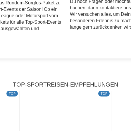
Du noch Fragen oder möchtes
as Rundum-Sorglos-Paket zu
buchen, dann kontaktiere uns
t-Events der Saison! Ob ein
Wir versuchen alles, um Dein
League oder Motorsport vom
besonderen Erlebnis zu mac
ckets für alle Top-Sport-Events
lange gern zurückdenken wirs
n ausgewählten und
TOP-SPORTREISEN-EMPFEHLUNGEN
TOP
TOP