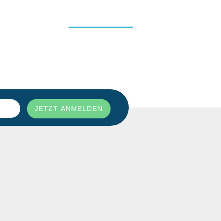
DART, FOOTBALL, WINTERSPORT ...
MEHR