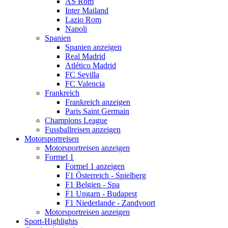
AS Rom
Inter Mailand
Lazio Rom
Napoli
Spanien
Spanien anzeigen
Real Madrid
Atlético Madrid
FC Sevilla
FC Valencia
Frankreich
Frankreich anzeigen
Paris Saint Germain
Champions League
Fussballreisen anzeigen
Motorsportreisen
Motorsportreisen anzeigen
Formel 1
Formel 1 anzeigen
F1 Österreich - Spielberg
F1 Belgien - Spa
F1 Ungarn - Budapest
F1 Niederlande - Zandvoort
Motorsportreisen anzeigen
Sport-Highlights