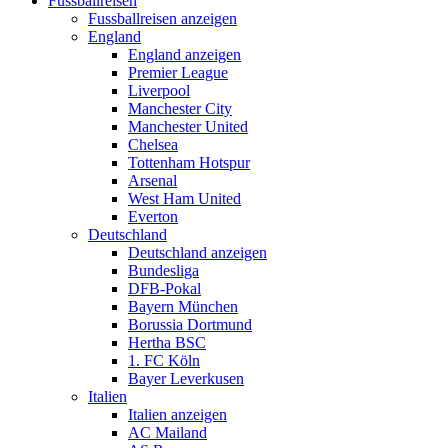
Fussballreisen
Fussballreisen anzeigen
England
England anzeigen
Premier League
Liverpool
Manchester City
Manchester United
Chelsea
Tottenham Hotspur
Arsenal
West Ham United
Everton
Deutschland
Deutschland anzeigen
Bundesliga
DFB-Pokal
Bayern München
Borussia Dortmund
Hertha BSC
1. FC Köln
Bayer Leverkusen
Italien
Italien anzeigen
AC Mailand